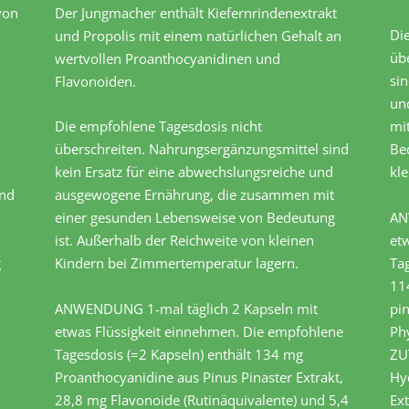
von
Der Jungmacher enthält Kiefernrindenextrakt
Di
und Propolis mit einem natürlichen Gehalt an
üb
wertvollen Proanthocyanidinen und
sin
Flavonoiden.
un
Die empfohlene Tagesdosis nicht
mi
überschreiten. Nahrungsergänzungsmittel sind
Be
kein Ersatz für eine abwechslungsreiche und
kl
ind
ausgewogene Ernährung, die zusammen mit
einer gesunden Lebensweise von Bedeutung
AN
ist. Außerhalb der Reichweite von kleinen
et
g
Kindern bei Zimmertemperatur lagern.
Tag
11
ANWENDUNG 1-mal täglich 2 Kapseln mit
pi
etwas Flüssigkeit einnehmen. Die empfohlene
Ph
2
Tagesdosis (=2 Kapseln) enthält 134 mg
ZU
Proanthocyanidine aus Pinus Pinaster Extrakt,
Hy
28,8 mg Flavonoide (Rutinäquivalente) und 5,4
Ext