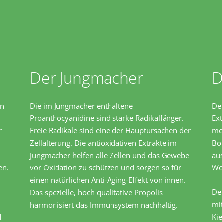
Der Jungmacher
D
in
Die im Jungmacher enthaltene
De
Proanthocyanidine sind starke Radikalfänger.
Ex
r
Freie Radikale sind eine der Hauptursachen der
me
Zellalterung. Die antioxidativen Extrakte im
Bot
Jungmacher helfen alle Zellen und das Gewebe
aus
en.
vor Oxidation zu schützen und sorgen so für
Wo
einen natürlichen Anti-Aging-Effekt von innen.
De
Das spezielle, hoch qualitative Propolis
mi
harmonisiert das Immunsystem nachhaltig.
d
Kie