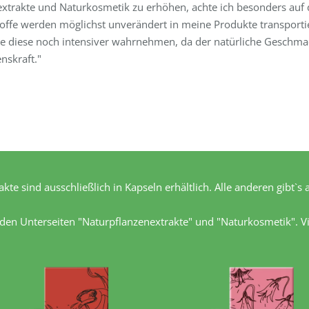
xtrakte und Naturkosmetik zu erhöhen, achte ich besonders au
offe werden möglichst unverändert in meine Produkte transportiert
ie diese noch intensiver wahrnehmen, da der natürliche Geschma
nskraft."
te sind ausschließlich in Kapseln erhältlich. Alle anderen gibt`
den Unterseiten "Naturpflanzenextrakte" und "Naturkosmetik". V