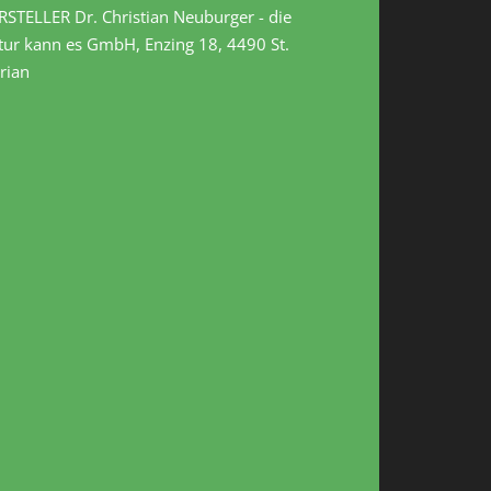
RSTELLER Dr. Christian Neuburger - die
tur kann es GmbH, Enzing 18, 4490 St.
rian