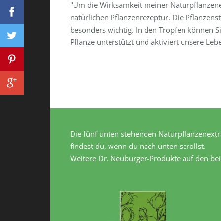
"Um die Wirksamkeit meiner Naturpflanzene
natürlichen Pflanzenrezeptur. Die Pflanzenst
besonders wichtig. In den Tropfen können S
Pflanze unterstützt und aktiviert unsere Lebe
Die fünf unten stehenden Naturpflanzenextrak
findest du, wenn du nach unten scrollst.
Weitere Dr. Neuburger-Produkte auf den bei