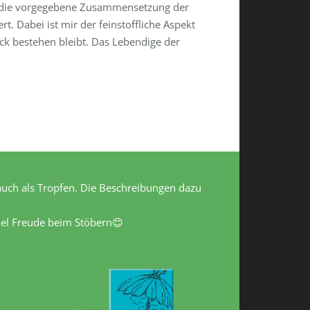
f die vorgegebene Zusammensetzung der
. Dabei ist mir der feinstoffliche Aspekt
ck bestehen bleibt. Das Lebendige der
s auch als Tropfen. Die Beschreibungen dazu
iel Freude beim Stöbern😊