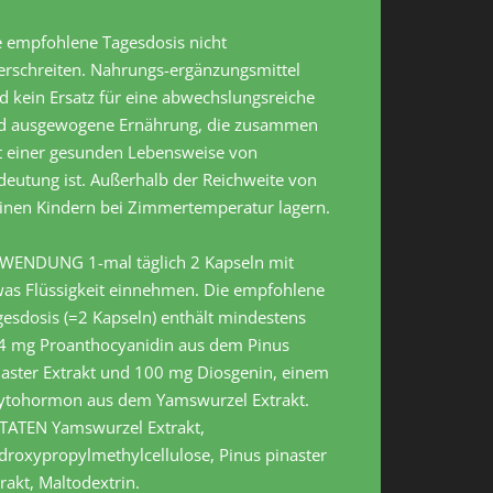
e empfohlene Tagesdosis nicht
erschreiten. Nahrungs-ergänzungsmittel
d kein Ersatz für eine abwechslungsreiche
d ausgewogene Ernährung, die zusammen
t einer gesunden Lebensweise von
deutung ist. Außerhalb der Reichweite von
einen Kindern bei Zimmertemperatur lagern.
WENDUNG 1-mal täglich 2 Kapseln mit
was Flüssigkeit einnehmen. Die empfohlene
esdosis (=2 Kapseln) enthält mindestens
4 mg Proanthocyanidin aus dem Pinus
naster Extrakt und 100 mg Diosgenin, einem
ytohormon aus dem Yamswurzel Extrakt.
TATEN Yamswurzel Extrakt,
droxypropylmethylcellulose, Pinus pinaster
rakt, Maltodextrin.