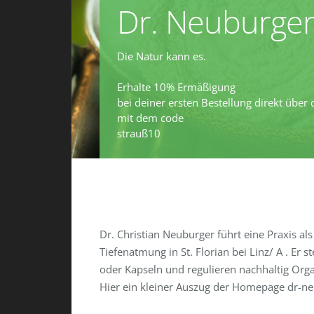
Dr. Neuburger
Die Natur kann es.
Erhalte 10% Ermäßigung
bei deiner ersten Bestellung direkt über
mit dem code
strauß10
Dr. Christian Neuburger führt eine Praxis a
Tiefenatmung in St. Florian bei Linz/ A . Er
oder Kapseln und regulieren nachhaltig Org
Hier ein kleiner Auszug der Homepage dr-ne