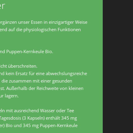
r
 ergänzen unser Essen in einzigartiger Weise
zend auf die physiologischen Funktionen
und Puppen-Kernkeule Bio.
cht überschreiten.
d kein Ersatz für eine abwechslungsreiche
 die zusammen mit einer gesunden
t. Außerhalb der Reichweite von kleinen
r lagern.
n mit ausreichend Wasser oder Tee
agesdosis (3 Kapseln) enthält 345 mg
ver) Bio und 345 mg Puppen-Kernkeule