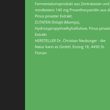
Fermentationsprodukt aus Zentralasien und
mindestens 140 mg Proanthocyanidin aus 
Pinus pinaster Extrakt.
ZUTATEN Shilajit (Mumijo),
Hydroxypropylmethylcellulose, Pinus pinast
Extrakt
HERSTELLER Dr. Christian Neuburger - die
Natur kann es GmbH, Enzing 18, 4490 St.
Florian