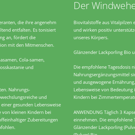
Der Windwehe
feranten, die ihre angenehm
Biovitalstoffe aus Vitalpilzen
nd entfalten. Es tonisiert
und wirken positiv unterstüt
ng an, fördert die
unseres Körpers.
tion mit den Mitmenschen.
Glänzender Lackporling Bio 
anasamen, Cola-samen,
Die empfohlene Tagesdosis ni
Rosskastanie und
Nahrungsergänzungsmittel sin
und ausgewogene Ernährung,
ten. Nahrungs-
Lebensweise von Bedeutung is
abwechslungsreiche und
Kindern bei Zimmertemperatu
 einer gesunden Lebensweise
 von kleinen Kindern bei
ANWENDUNG Täglich 3 Kapsel
ffeinhaltiger Zubereitungen
einnehmen. Die empfohlene T
pfohlen.
Glänzender Lackporling (Pul
(Pulver) Bio.